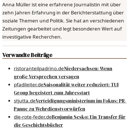
Anna Müller ist eine erfahrene Journalistin mit über
zehn Jahren Erfahrung in der Berichterstattung über
soziale Themen und Politik. Sie hat an verschiedenen
Zeitungen gearbeitet und legt besonderen Wert auf
investigative Recherchen.
Verwandte Beiträge
ristoranteilpadrino.de
Niedersachsen: Wenn
große Versprechen versagen
pfadileiter.de
Saisonalität weiter reduziert: TUI
Group begeistert zum Jahresstart
stjutta.de
Verteidigungsministerium im Fokus: PR-
Panne zu Wehrdienstvorwürfen
die-rote-feder.de
Benjamin Sesko: Ein Transfer für
die Geschichtsbücher