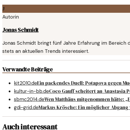
J
Autorin
Jonas Schmidt
Jonas Schmidt bringt fünf Jahre Erfahrung im Bereich d
stets an aktuellen Trends interessiert.
Verwandte Beiträge
Ein packendes Duell: Potapova gegen Much
kit2010.de
Coco Gauff scheitert an Anastasia P
kultur-in-bb.de
Wen Matthäus mitgenommen hätte: „E
sbmc2014.de
Markus Krösche: Ein möglicher Abgang 
gdi-grid.de
Auch interessant