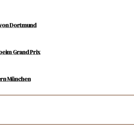
l von Dortmund
 beim Grand Prix
yern München