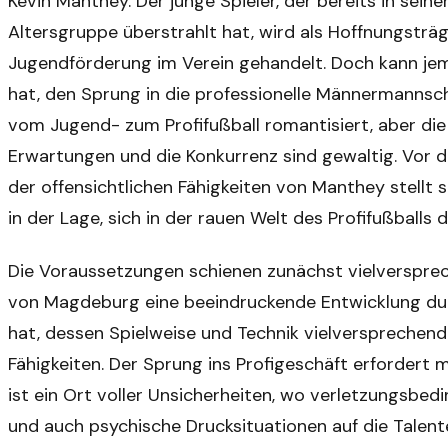
Kevin Manthey. Der junge Spieler, der bereits in seine
Altersgruppe überstrahlt hat, wird als Hoffnungsträg
Jugendförderung im Verein gehandelt. Doch kann jem
hat, den Sprung in die professionelle Männermannsch
vom Jugend- zum Profifußball romantisiert, aber die R
Erwartungen und die Konkurrenz sind gewaltig. Vor 
der offensichtlichen Fähigkeiten von Manthey stellt si
in der Lage, sich in der rauen Welt des Profifußballs
Die Voraussetzungen schienen zunächst vielverspre
von Magdeburg eine beeindruckende Entwicklung durc
hat, dessen Spielweise und Technik vielversprechend
Fähigkeiten. Der Sprung ins Profigeschäft erfordert 
ist ein Ort voller Unsicherheiten, wo verletzungsbed
und auch psychische Drucksituationen auf die Talen