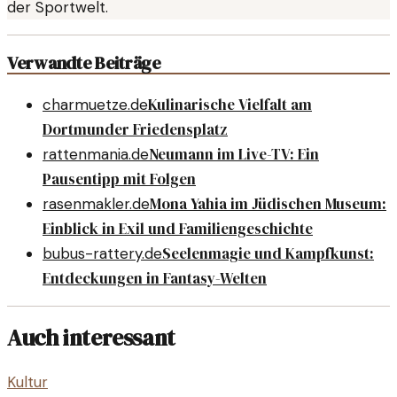
der Sportwelt.
Verwandte Beiträge
Kulinarische Vielfalt am
charmuetze.de
Dortmunder Friedensplatz
Neumann im Live-TV: Ein
rattenmania.de
Pausentipp mit Folgen
Mona Yahia im Jüdischen Museum:
rasenmakler.de
Einblick in Exil und Familiengeschichte
Seelenmagie und Kampfkunst:
bubus-rattery.de
Entdeckungen in Fantasy-Welten
Auch interessant
Kultur